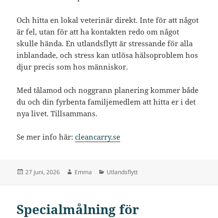
Och hitta en lokal veterinär direkt. Inte för att något
är fel, utan för att ha kontakten redo om något
skulle hända. En utlandsflytt är stressande för alla
inblandade, och stress kan utlösa hälsoproblem hos
djur precis som hos människor.
Med tålamod och noggrann planering kommer både
du och din fyrbenta familjemedlem att hitta er i det
nya livet. Tillsammans.
Se mer info här:
cleancarry.se
Postat
Författare
Kategorier
27 juni, 2026
Emma
Utlandsflytt
Specialmålning för