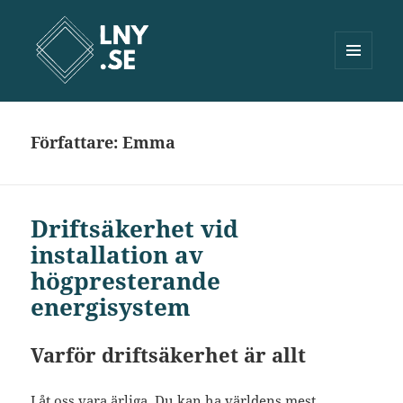
MENY
OCH
Lny.se
WIDGETS
Författare:
Emma
Driftsäkerhet vid
installation av
högpresterande
energisystem
Varför driftsäkerhet är allt
Låt oss vara ärliga. Du kan ha världens mest