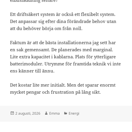
elbilsladdning senare?
Ett driftsäkert system är också ett flexibelt system.
Det anpassar sig efter dina förändrade behov utan
att du behöver börja om från noll.
Faktum är att de bästa installationerna jag sett har
en sak gemensamt. De planerades med marginal.
Lite extra kapacitet i kablarna. Plats för ytterligare
batterimoduler. Utrymme för framtida teknik vi inte
ens känner till ännu.
Det kostar lite mer initialt. Men det sparar enormt
mycket pengar och frustration på lång sikt.
Postat
Författare
Kategorier
2 augusti, 2026
Emma
Energi