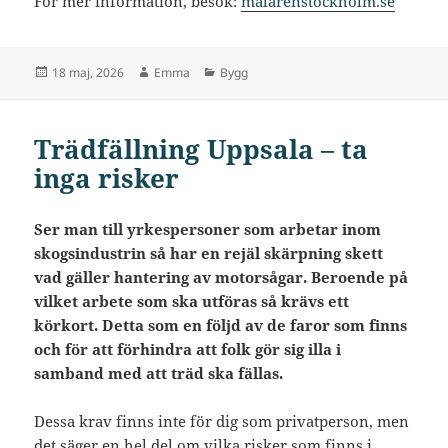
För mer information, besök:
målarenstockholm.se
Postat
Författare
Kategorier
18 maj, 2026
Emma
Bygg
Trädfällning Uppsala – ta
inga risker
Ser man till yrkespersoner som arbetar inom
skogsindustrin så har en rejäl skärpning skett
vad gäller hantering av motorsågar. Beroende på
vilket arbete som ska utföras så krävs ett
körkort. Detta som en följd av de faror som finns
och för att förhindra att folk gör sig illa i
samband med att träd ska fällas.
Dessa krav finns inte för dig som privatperson, men
det säger en hel del om vilka risker som finns i