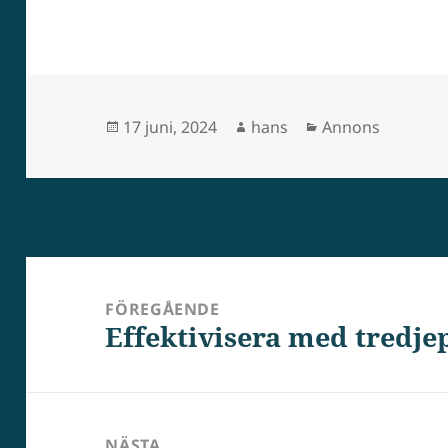
Postat
Författare
Kategorier
17 juni, 2024
hans
Annons
Inläggsnavigering
FÖREGÅENDE
Effektivisera med tredjep
Föregående
inlägg:
NÄSTA