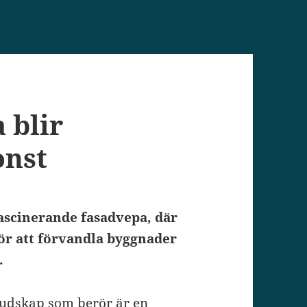
 blir
onst
ascinerande fasadvepa, där
ör att förvandla byggnader
.
budskap som berör är en