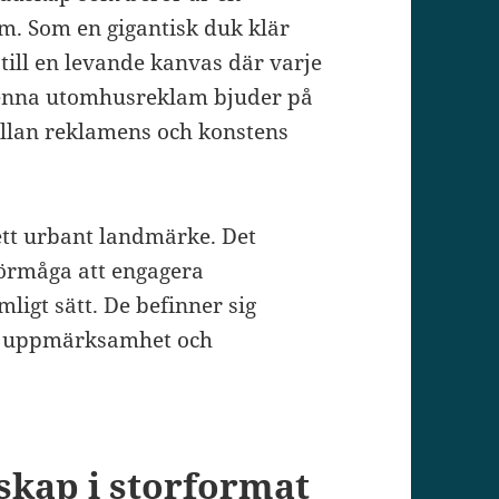
m. Som en gigantisk duk klär
 till en levande kanvas där varje
Denna utomhusreklam bjuder på
ellan reklamens och konstens
 ett urbant landmärke. Det
förmåga att engagera
ligt sätt. De befinner sig
ver uppmärksamhet och
skap i storformat