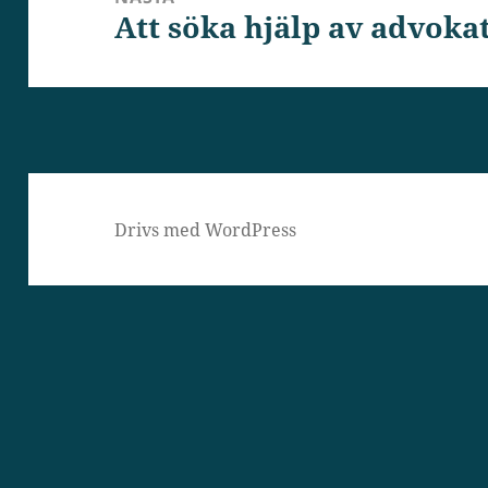
Att söka hjälp av advoka
Nästa
inlägg:
Drivs med WordPress