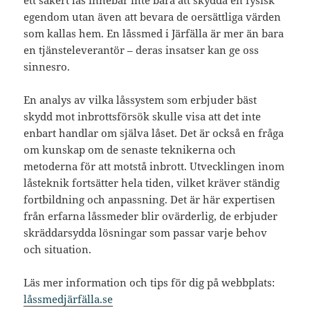
ett säkert lås innebär inte bara att skydda en fysisk
egendom utan även att bevara de oersättliga värden
som kallas hem. En låssmed i Järfälla är mer än bara
en tjänsteleverantör – deras insatser kan ge oss
sinnesro.
En analys av vilka låssystem som erbjuder bäst
skydd mot inbrottsförsök skulle visa att det inte
enbart handlar om själva låset. Det är också en fråga
om kunskap om de senaste teknikerna och
metoderna för att motstå inbrott. Utvecklingen inom
låsteknik fortsätter hela tiden, vilket kräver ständig
fortbildning och anpassning. Det är här expertisen
från erfarna låssmeder blir ovärderlig, de erbjuder
skräddarsydda lösningar som passar varje behov
och situation.
Läs mer information och tips för dig på webbplats:
låssmedjärfälla.se