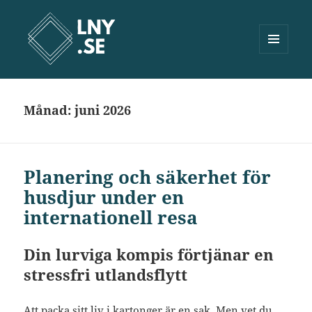
MENY
OCH
Lny.se
WIDGETS
Månad:
juni 2026
Planering och säkerhet för
husdjur under en
internationell resa
Din lurviga kompis förtjänar en
stressfri utlandsflytt
Att packa sitt liv i kartonger är en sak. Men vet du