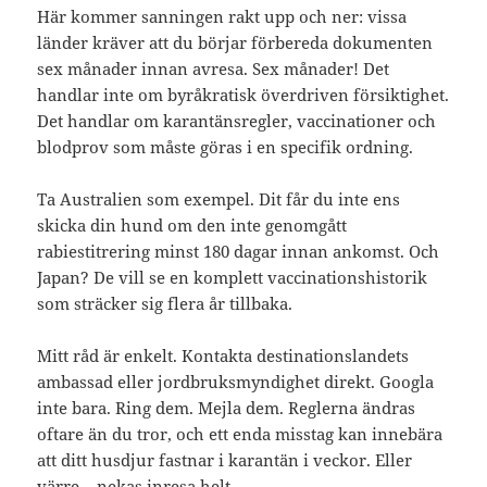
Här kommer sanningen rakt upp och ner: vissa
länder kräver att du börjar förbereda dokumenten
sex månader innan avresa. Sex månader! Det
handlar inte om byråkratisk överdriven försiktighet.
Det handlar om karantänsregler, vaccinationer och
blodprov som måste göras i en specifik ordning.
Ta Australien som exempel. Dit får du inte ens
skicka din hund om den inte genomgått
rabiestitrering minst 180 dagar innan ankomst. Och
Japan? De vill se en komplett vaccinationshistorik
som sträcker sig flera år tillbaka.
Mitt råd är enkelt. Kontakta destinationslandets
ambassad eller jordbruksmyndighet direkt. Googla
inte bara. Ring dem. Mejla dem. Reglerna ändras
oftare än du tror, och ett enda misstag kan innebära
att ditt husdjur fastnar i karantän i veckor. Eller
värre – nekas inresa helt.