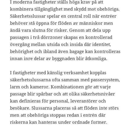
I moderna fastigheter ställs höga krav på att
kombinera tillgänglighet med skydd mot obehöriga.
Säkerhetsslussar spelar en central roll när entréer
behöver stå öppna för flöden av människor men
ändå vara slutna för risker. Genom att dela upp
passagen i två dörrzoner skapas en kontrollerad
övergång mellan utsida och insida där identitet,
behörighet och ibland även bagage kan kontrolleras
innan inre delar av byggnaden blir åtkomliga.
I fastigheter med känslig verksamhet kopplas
säkerhetsslussarna ofta samman med passersystem,
larm och kameror. Kombinationen gör att varje
passage blir spårbar och att olika säkerhetsnivåer
kan definieras för personal, leverantörer och
besökare. Slussarna placeras så att flöden inte störs
men att obehöriga stoppas redan i entrén där
riskerna kan hanteras under ordnade former.