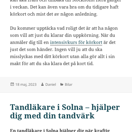
i veckan. Det kan även vara bra om du tidigare haft
körkort och mist det av någon anledning.
Du kommer upptäcka vad roligt det är att ha någon
som vill att just du klarar din uppkörning. När du
anmäler dig till en
intensivkurs för körkort
är det
just det som händer. Ingen vill ju att du ska
misslyckas med ditt körkort utan alla gör allt i sin
makt för att du ska klara det på kort tid.
Postat
Författare
Kategorier
18 maj, 2023
Daniel
Bilar
Tandläkare i Solna – hjälper
dig med din tandvärk
En tandläkare i Solna hjälper dig när kraftig