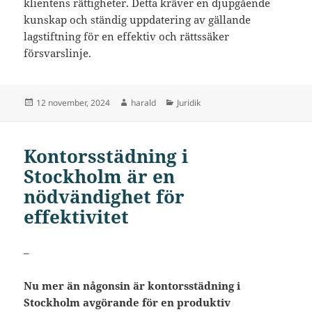
klientens rättigheter. Detta kräver en djupgående
kunskap och ständig uppdatering av gällande
lagstiftning för en effektiv och rättssäker
försvarslinje.
Postat
Författare
Kategorier
12 november, 2024
harald
Juridik
Kontorsstädning i
Stockholm är en
nödvändighet för
effektivitet
–
Nu mer än någonsin är kontorsstädning i
Stockholm avgörande för en produktiv