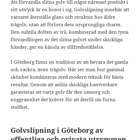
Att förvandla slitna golv till något närmast poetiskt i
sitt uttryck är en konst i sig. Golvslipning innebär att
varsamt återställa glans och struktur hos äldre
trägolv, utan att förlora dess ursprungliga charm.
Den subtila doften av trä, kombinerad med den tysta
förvandlingen av det slitna golvet under skickliga
händer, ger en känsla av tillfredsställelse.
I Göteborg finns en tradition av att bevara det gamla
och vackra, även trägolv. Här ser man hur gammal
skönhet kombineras med modern teknik för bästa
resultat. Genom att anlita skickliga hantverkare
garanteras att varje golv får den omsorg och
noggrannhet det kräver för att återfå sin forna
stolthet.
Golvslipning i Göteborg av
offentliga och privata utrymmen