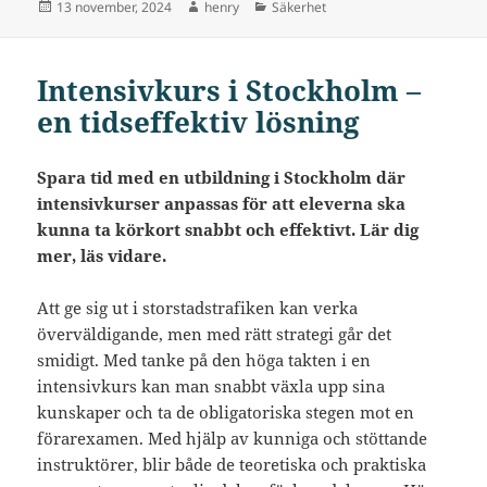
Postat
Författare
Kategorier
13 november, 2024
henry
Säkerhet
Intensivkurs i Stockholm –
en tidseffektiv lösning
Spara tid med en utbildning i Stockholm där
intensivkurser anpassas för att eleverna ska
kunna ta körkort snabbt och effektivt. Lär dig
mer, läs vidare.
Att ge sig ut i storstadstrafiken kan verka
överväldigande, men med rätt strategi går det
smidigt. Med tanke på den höga takten i en
intensivkurs kan man snabbt växla upp sina
kunskaper och ta de obligatoriska stegen mot en
förarexamen. Med hjälp av kunniga och stöttande
instruktörer, blir både de teoretiska och praktiska