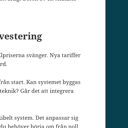
vestering
lpriserna svänger. Nya tariffer
rd.
rån start. Kan systemet byggas
eknik? Går det att integrera
exibelt system. Det anpassar sig
 du behöver börja om från noll.