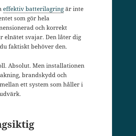
En
effektiv batterilagring
är inte
entet som gör hela
imensionerad och korrekt
r elnätet svajar. Den låter dig
du faktiskt behöver den.
oll. Absolut. Men installationen
rvakning, brandskydd och
mellan ett system som håller i
vudvärk.
ngsiktig