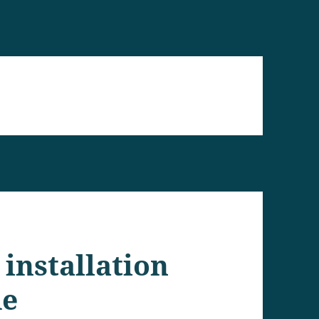
 installation
de