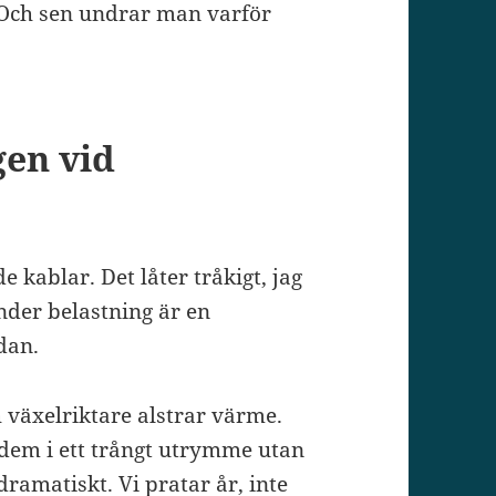
 Och sen undrar man varför
gen vid
kablar. Det låter tråkigt, jag
nder belastning är en
dan.
h växelriktare alstrar värme.
 dem i ett trångt utrymme utan
dramatiskt. Vi pratar år, inte