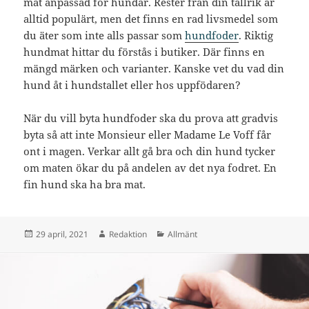
mat anpassad för hundar. Rester från din tallrik är
alltid populärt, men det finns en rad livsmedel som
du äter som inte alls passar som
hundfoder
. Riktig
hundmat hittar du förstås i butiker. Där finns en
mängd märken och varianter. Kanske vet du vad din
hund åt i hundstallet eller hos uppfödaren?
När du vill byta hundfoder ska du prova att gradvis
byta så att inte Monsieur eller Madame Le Voff får
ont i magen. Verkar allt gå bra och din hund tycker
om maten ökar du på andelen av det nya fodret. En
fin hund ska ha bra mat.
Postat
Författare
Kategorier
29 april, 2021
Redaktion
Allmänt