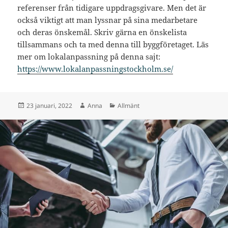
referenser från tidigare uppdragsgivare. Men det är
också viktigt att man lyssnar på sina medarbetare
och deras önskemål. Skriv gärna en önskelista
tillsammans och ta med denna till byggföretaget. Läs
mer om lokalanpassning på denna sajt:
https://www.lokalanpassningstockholm.se/
Postat
Författare
Kategorier
23 januari, 2022
Anna
Allmänt