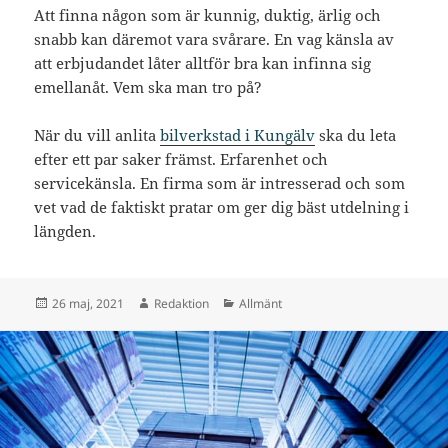
Att finna någon som är kunnig, duktig, ärlig och
snabb kan däremot vara svårare. En vag känsla av
att erbjudandet låter alltför bra kan infinna sig
emellanåt. Vem ska man tro på?
När du vill anlita
bilverkstad i Kungälv
ska du leta
efter ett par saker främst. Erfarenhet och
servicekänsla. En firma som är intresserad och som
vet vad de faktiskt pratar om ger dig bäst utdelning i
längden.
Postat
Författare
Kategorier
26 maj, 2021
Redaktion
Allmänt