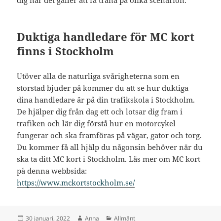
dig när det gäller att få träna på olika scenarion.
Duktiga handledare för MC kort
finns i Stockholm
Utöver alla de naturliga svårigheterna som en
storstad bjuder på kommer du att se hur duktiga
dina handledare är på din trafikskola i Stockholm.
De hjälper dig från dag ett och lotsar dig fram i
trafiken och lär dig förstå hur en motorcykel
fungerar och ska framföras på vägar, gator och torg.
Du kommer få all hjälp du någonsin behöver när du
ska ta ditt MC kort i Stockholm. Läs mer om MC kort
på denna webbsida:
https://www.mckortstockholm.se/
Postat
Författare
Kategorier
30 januari, 2022
Anna
Allmänt