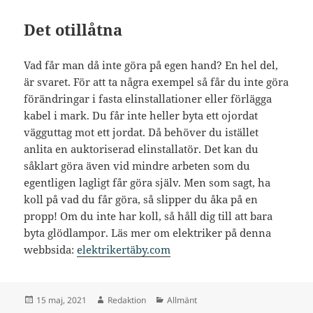
Det otillåtna
Vad får man då inte göra på egen hand? En hel del,
är svaret. För att ta några exempel så får du inte göra
förändringar i fasta elinstallationer eller förlägga
kabel i mark. Du får inte heller byta ett ojordat
vägguttag mot ett jordat. Då behöver du istället
anlita en auktoriserad elinstallatör. Det kan du
såklart göra även vid mindre arbeten som du
egentligen lagligt får göra själv. Men som sagt, ha
koll på vad du får göra, så slipper du åka på en
propp! Om du inte har koll, så håll dig till att bara
byta glödlampor. Läs mer om elektriker på denna
webbsida:
elektrikertäby.com
Postat
Författare
Kategorier
15 maj, 2021
Redaktion
Allmänt