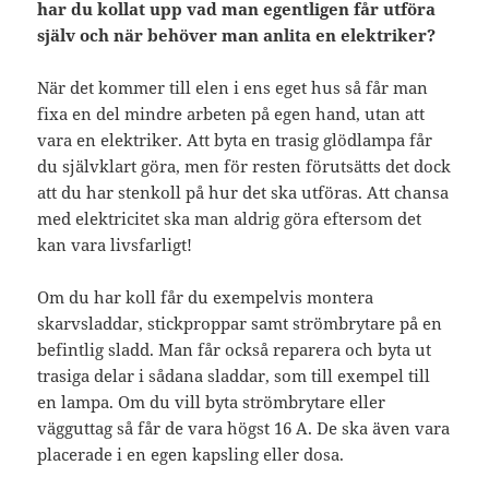
har du kollat upp vad man egentligen får utföra
själv och när behöver man anlita en elektriker?
När det kommer till elen i ens eget hus så får man
fixa en del mindre arbeten på egen hand, utan att
vara en elektriker. Att byta en trasig glödlampa får
du självklart göra, men för resten förutsätts det dock
att du har stenkoll på hur det ska utföras. Att chansa
med elektricitet ska man aldrig göra eftersom det
kan vara livsfarligt!
Om du har koll får du exempelvis montera
skarvsladdar, stickproppar samt strömbrytare på en
befintlig sladd. Man får också reparera och byta ut
trasiga delar i sådana sladdar, som till exempel till
en lampa. Om du vill byta strömbrytare eller
vägguttag så får de vara högst 16 A. De ska även vara
placerade i en egen kapsling eller dosa.