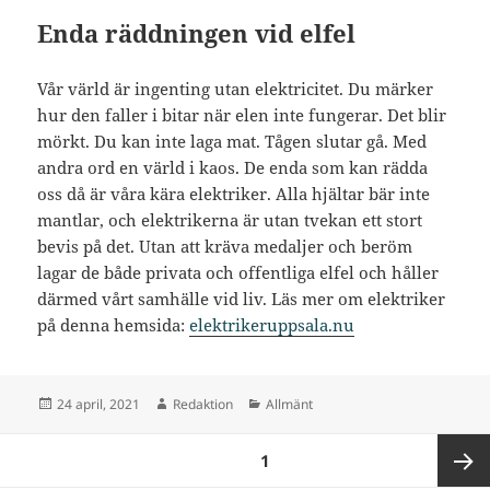
Enda räddningen vid elfel
Vår värld är ingenting utan elektricitet. Du märker
hur den faller i bitar när elen inte fungerar. Det blir
mörkt. Du kan inte laga mat. Tågen slutar gå. Med
andra ord en värld i kaos. De enda som kan rädda
oss då är våra kära elektriker. Alla hjältar bär inte
mantlar, och elektrikerna är utan tvekan ett stort
bevis på det. Utan att kräva medaljer och beröm
lagar de både privata och offentliga elfel och håller
därmed vårt samhälle vid liv. Läs mer om elektriker
på denna hemsida:
elektrikeruppsala.nu
Postat
Författare
Kategorier
24 april, 2021
Redaktion
Allmänt
Inläggsnavigering
SIDA
1