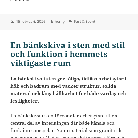
Postat
Författare
Kategorier
15 februari, 2026
henry
Fest & Event
En bänkskiva i sten med stil
och funktion i hemmets
viktigaste rum
En bänkskiva i sten ger tåliga, tidlösa arbetsytor i
kök och badrum med vacker struktur, solida
material och lång hållbarhet för både vardag och
festligheter.
En bänkskiva i sten förvandlar arbetsytan till en
central del av inredningen där både känsla och
funktion samspelar. Naturmaterial som granit och
marmor ger liv åt ytan genom skiftningar i färg och