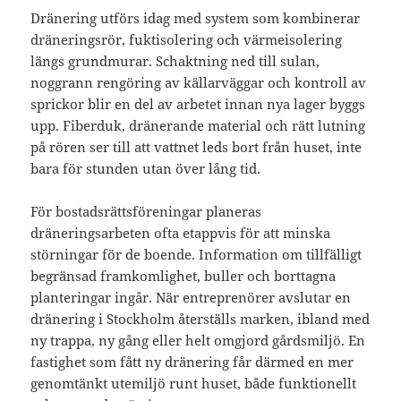
Dränering utförs idag med system som kombinerar
dräneringsrör, fuktisolering och värmeisolering
längs grundmurar. Schaktning ned till sulan,
noggrann rengöring av källarväggar och kontroll av
sprickor blir en del av arbetet innan nya lager byggs
upp. Fiberduk, dränerande material och rätt lutning
på rören ser till att vattnet leds bort från huset, inte
bara för stunden utan över lång tid.
För bostadsrättsföreningar planeras
dräneringsarbeten ofta etappvis för att minska
störningar för de boende. Information om tillfälligt
begränsad framkomlighet, buller och borttagna
planteringar ingår. När entreprenörer avslutar en
dränering i Stockholm återställs marken, ibland med
ny trappa, ny gång eller helt omgjord gårdsmiljö. En
fastighet som fått ny dränering får därmed en mer
genomtänkt utemiljö runt huset, både funktionellt