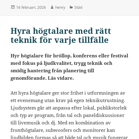
Postat
Författare
Kategorier
16 februari, 2026
henry
Städ
Hyra högtalare med rätt
teknik för varje tillfälle
Hyr högtalare för bröllop, konferens eller festival
med fokus på ljudkvalitet, trygg teknik och
smidig hantering från planering till
genomförande. Läs vidare.
Att hyra högtalare ger stor frihet i utformningen av
ett evenemang utan krav på egen teknikutrustning.
Ljudsystem går att anpassa efter lokal, publikstorlek
och typ av program, från tal och paneldiskussioner
till livemusik och dj. Med en kombination av
fronthögtalare, subwoofers och monitorer kan
ljudbilden formas så att både tal och musik fungerar