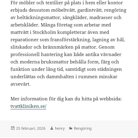
För möbler och textilier på plats i hem eller kontor
erbjuds dessutom möbeltvätt, gardintvätt, rengöring
av heltäckningsmattor, sängkläder, madrasser och
arbetskläder. Många företag som arbetar med
mattvätt i Stockholm kompletterar även med
reparationer som fransförstärkning, lagning av hål,
slitskador och brännmärken på mattor. Genom
professionell hantering kan både antika vävnader
och moderna bruksmattor behålla form, färg och
funktion under lång tid, samtidigt som städningen
underlättas och dammhalten i rummen minskar
avsevärt.
Mer information för dig kan du hitta på webbsida:
tvattkliniken.se/
Postat
Författare
Kategorier
25 februari, 2026
henry
Rengöring