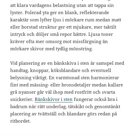
att klara vardagens belastning utan att tappa sin
lyster. Polerad yta ger en blank, reflekterande
karaktär som lyfter ljus i mörkare rum medan matt
eller borstad struktur ger ett mjukare, mer taktilt
intryck och döljer små repor bättre. Ljusa toner
kräver ofta mer omsorg mot missfärgning än
mörkare skivor med tydlig mönstring.
Vid planering av en bänkskiva i sten är samspel med
handtag, knoppar, köksblandare och eventuell
belysning viktigt. En varmtonad sten harmonierar
fint med mässing- eller bronsdetaljer medan kallare
grå nyanser går väl ihop med rostfritt och svarta
snickerier.
Bänkskivor i sten
fungerar också bra i
badrum när rätt underlag, tätskikt och genomtänkt
placering av tvättställ och blandare görs redan på
ritbordet.