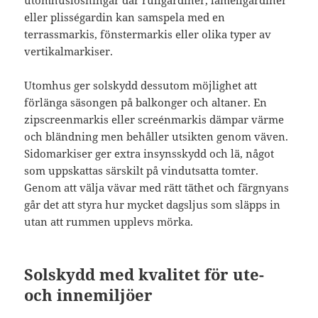
utomhuslösningar där rullgardiner, lamellgardiner
eller plisségardin kan samspela med en
terrassmarkis, fönstermarkis eller olika typer av
vertikalmarkiser.
Utomhus ger solskydd dessutom möjlighet att
förlänga säsongen på balkonger och altaner. En
zipscreenmarkis eller screénmarkis dämpar värme
och bländning men behåller utsikten genom väven.
Sidomarkiser ger extra insynsskydd och lä, något
som uppskattas särskilt på vindutsatta tomter.
Genom att välja vävar med rätt täthet och färgnyans
går det att styra hur mycket dagsljus som släpps in
utan att rummen upplevs mörka.
Solskydd med kvalitet för ute-
och innemiljöer