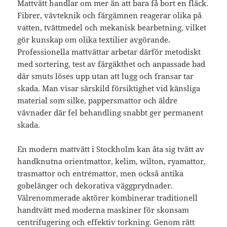
Mattvätt handlar om mer än att bara få bort en fläck.
Fibrer, vävteknik och färgämnen reagerar olika på
vatten, tvättmedel och mekanisk bearbetning, vilket
gör kunskap om olika textilier avgörande.
Professionella mattvättar arbetar därför metodiskt
med sortering, test av färgäkthet och anpassade bad
där smuts löses upp utan att lugg och fransar tar
skada. Man visar särskild försiktighet vid känsliga
material som silke, pappersmattor och äldre
vävnader där fel behandling snabbt ger permanent
skada.
En modern mattvätt i Stockholm kan åta sig tvätt av
handknutna orientmattor, kelim, wilton, ryamattor,
trasmattor och entrémattor, men också antika
gobelänger och dekorativa väggprydnader.
Välrenommerade aktörer kombinerar traditionell
handtvätt med moderna maskiner för skonsam
centrifugering och effektiv torkning. Genom rätt