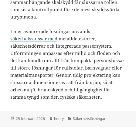
sammanhängande skalskydd får slussarna rollen
som sista kontrollpunkt före de mest skyddsvärda
utrymmena.
I mer avancerade lösningar används
säkerhetsslussar med
metalldetektorer,
säkerhetsdörrar och integrerade passersystem.
Utformningen anpassas efter miljö och flöden och
det kan handla om allt från kompakta personslussar
till större lösningar för rullstolar, barnvagnar eller
materialtransporter. Genom tidig projektering kan
slussarna dimensioneras rätt från början, så att
arbetsmiljö, brandskydd och tillgänglighet får
samma tyngd som den fysiska säkerheten.
Postat
Författare
Kategorier
25 februari, 2026
henry
Säkerhetslösningar