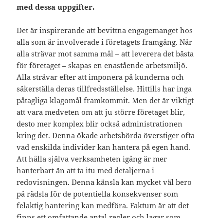
med dessa uppgifter.
Det är inspirerande att bevittna engagemanget hos
alla som är involverade i företagets framgång. När
alla strävar mot samma mål – att leverera det bästa
för företaget – skapas en enastående arbetsmiljö.
Alla strävar efter att imponera på kunderna och
säkerställa deras tillfredsställelse. Hittills har inga
påtagliga klagomål framkommit. Men det är viktigt
att vara medveten om att ju större företaget blir,
desto mer komplex blir också administrationen
kring det. Denna ökade arbetsbörda överstiger ofta
vad enskilda individer kan hantera på egen hand.
Att hålla själva verksamheten igång är mer
hanterbart än att ta itu med detaljerna i
redovisningen. Denna känsla kan mycket väl bero
på rädsla för de potentiella konsekvenser som
felaktig hantering kan medföra. Faktum är att det
finns ett omfattande antal regler och lagar som