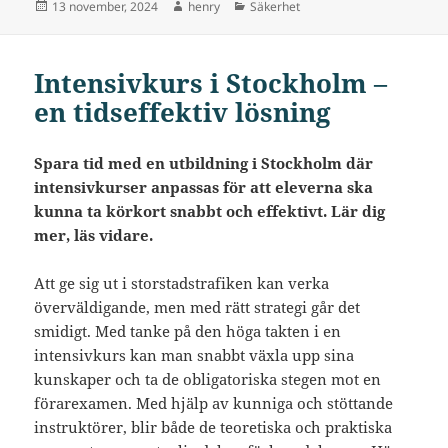
Postat
Författare
Kategorier
13 november, 2024
henry
Säkerhet
Intensivkurs i Stockholm –
en tidseffektiv lösning
Spara tid med en utbildning i Stockholm där
intensivkurser anpassas för att eleverna ska
kunna ta körkort snabbt och effektivt. Lär dig
mer, läs vidare.
Att ge sig ut i storstadstrafiken kan verka
överväldigande, men med rätt strategi går det
smidigt. Med tanke på den höga takten i en
intensivkurs kan man snabbt växla upp sina
kunskaper och ta de obligatoriska stegen mot en
förarexamen. Med hjälp av kunniga och stöttande
instruktörer, blir både de teoretiska och praktiska