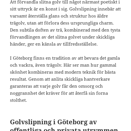
Att förvandla slitna golv till något närmast poetiskt i
sitt uttryck är en konst i sig. Golvslipning innebär att
varsamt återställa glans och struktur hos äldre
trägolv, utan att förlora dess ursprungliga charm.
Den subtila doften av trä, kombinerad med den tysta
förvandlingen av det slitna golvet under skickliga
händer, ger en känsla av tillfredsställelse.
I Göteborg finns en tradition av att bevara det gamla
och vackra, även trägolv. Här ser man hur gammal
skönhet kombineras med modern teknik för bästa
resultat. Genom att anlita skickliga hantverkare
garanteras att varje golv får den omsorg och
noggrannhet det kräver för att återfå sin forna
stolthet.
Golvslipning i Göteborg av
offentliga och privata utrymmen