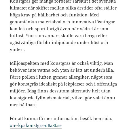
Konstgräs ger många fördelar särskilt i det svenska
klimatet där skiftet mellan olika årstider ofta ställer
höga krav på hållbarhet och funktion. Med
genomtänkta materialval och innovativa lösningar
kan lek och sport fortgå även när vädret är som
tuffast. Ytor som annars skulle vara leriga eller
ogästvänliga förblir inbjudande under höst och
vinter .
Miljöaspekten med konstgräs är också viktig. Man
behöver inte vattna och ytan är lätt att underhålla.
Färre pollen i luften gynnar allergiker, något som
gör konstgräs idealiskt på lekplatser och i offentliga
miljöer. Idag finns dessutom alternativ helt utan
konstgjorda fyllnadsmaterial, vilket gör valet ännu
mer hållbart.
För att kunna få mer information besök hemsida:
xn--kpakonstgrs-u8a8t.se