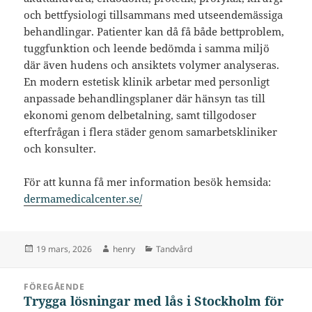
och bettfysiologi tillsammans med utseendemässiga
behandlingar. Patienter kan då få både bettproblem,
tuggfunktion och leende bedömda i samma miljö
där även hudens och ansiktets volymer analyseras.
En modern estetisk klinik arbetar med personligt
anpassade behandlingsplaner där hänsyn tas till
ekonomi genom delbetalning, samt tillgodoser
efterfrågan i flera städer genom samarbetskliniker
och konsulter.
För att kunna få mer information besök hemsida:
dermamedicalcenter.se/
Postat
Författare
Kategorier
19 mars, 2026
henry
Tandvård
Inläggsnavigering
FÖREGÅENDE
Trygga lösningar med lås i Stockholm för
Föregående