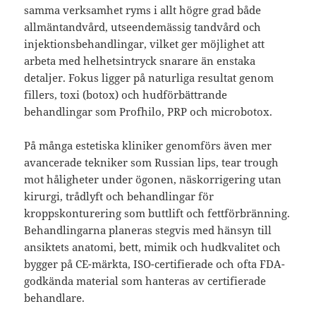
samma verksamhet ryms i allt högre grad både
allmäntandvård, utseendemässig tandvård och
injektionsbehandlingar, vilket ger möjlighet att
arbeta med helhetsintryck snarare än enstaka
detaljer. Fokus ligger på naturliga resultat genom
fillers, toxi (botox) och hudförbättrande
behandlingar som Profhilo, PRP och microbotox.
På många estetiska kliniker genomförs även mer
avancerade tekniker som Russian lips, tear trough
mot håligheter under ögonen, näskorrigering utan
kirurgi, trådlyft och behandlingar för
kroppskonturering som buttlift och fettförbränning.
Behandlingarna planeras stegvis med hänsyn till
ansiktets anatomi, bett, mimik och hudkvalitet och
bygger på CE-märkta, ISO-certifierade och ofta FDA-
godkända material som hanteras av certifierade
behandlare.