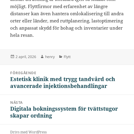
möjligt. Flyttfirmor med erfarenhet av längre
distanser kan även hantera omlokalisering till andra
orter eller länder, med ruttplanering, lastoptimering
och anpassat skydd för bohag och inventarier under
hela resan.
Postat
Författare
Kategorier
2 april, 2026
henry
Flytt
Inläggsnavigering
FÖREGÅENDE
Estetisk klinik med trygg tandvård och
Föregående
avancerade injektionsbehandlingar
inlägg:
NÄSTA
Digitala bokningssystem för tvättstugor
Nästa
skapar ordning
inlägg:
Drivs med WordPress