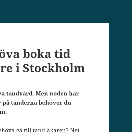
höva boka tid
re i Stockholm
öva tandvård. Men nöden har
or på tänderna behöver du
lm.
ehöva gå till tandläkaren? Nej,