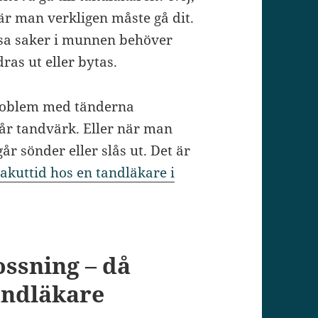
är man verkligen måste gå dit.
ssa saker i munnen behöver
ras ut eller bytas.
roblem med tänderna
år tandvärk. Eller när man
år sönder eller slås ut. Det är
akuttid hos en tandläkare i
ossning – då
andläkare